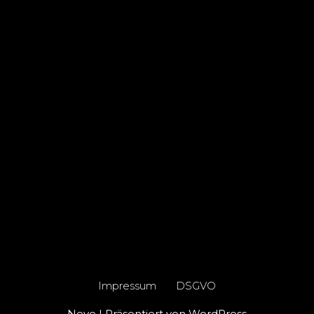
Impressum
DSGVO
Neve
| Präsentiert von
WordPress