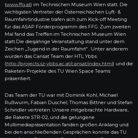
(
www.ffg.at
) im Technischen Museum Wien statt. Die
wichtigsten Vertreter der Österreichischen Luft- &
Raumfahrtindustrie trafen sich zum Kick-off Meeting
für das ASAP Förderprogramm des FFG. Zum zweiten
Mal fand das Treffen im Technischen Museum Wien
statt.Die diesjährige Veranstaltung stand unter dem
Zeichen „Jugend in der Raumfahrt“ . Unter anderem
wurden das Cansat Team der HTL Ybbs
(
http://projects.sz-ybbs.ac.at/cansat/index.html
) und die
Raketen-Projekte des TU Wien Space Teams
präsentiert.
Das Team der TU war mit Dominik Kohl, Michael
Rußwurm, Fabian Duschel, Thomas Bittner und Stefan
Schindler vertreten. Unsere mitgebrachte Hardware,
die Rakete STR-02, und die gelungene
Multimediapräsentation fanden großen Anklang und
bei den anschließenden Gesprächen konnte das TU