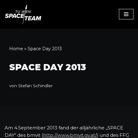
Zum
Inhalt
Home
»
Space Day 2013
SPACE DAY 2013
von
Stefan Schindler
Am 4.September 2013 fand der alljährliche „SPACE
DAY“ des bmvit (
http://www.bmvit.gv.at/
) und des FFG