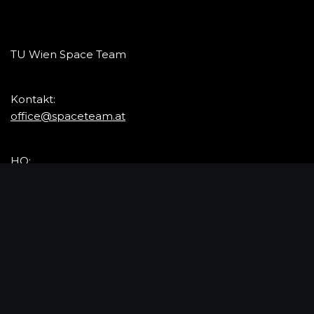
TU Wien Space Team
Kontakt:
office@spaceteam.at
HQ:
Engerthstraße 119
1200 Wien, Österreich