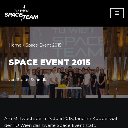
Zum
Inhalt
Home
»
Space Event 2015
SPACE EVENT 2015
von
Stefan Schindler
Am Mittwoch, dem 17. Juni 2015, fand im Kuppelsaal
der TU Wien das zweite Space Event statt.