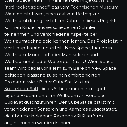
Wien Space Team im Rahmen des Projekts
„This is
(not) rocket science!“
, das vom
Technischen Museum
Wien
geleitet wird, einen aktiven Beitrag zur
Weltraumbildung leistet. Im Rahmen dieses Projekts
können Kinder aus verschiedenen Schulen
teilnehmen und verschiedene Aspekte der
Weltraumtechnologie kennen lernen. Das Projekt ist in
vier Hauptkapitel unterteilt: New Space, Frauen im
Weltraum, Monddorf oder Marskolonie und
Weltraummüll oder Welterbe. Das TU Wien Space
Team wird dabei vor allem zum Bereich New Space
beitragen, passend zu seinen ambitionierten
Projekten, wie z.B. der CubeSat-Mission
SpaceTeamSat1
, die es Schüler:innen ermöglicht,
eigene Experimente im Weltraum an Bord des
CubeSat durchzuführen. Der CubeSat selbst ist mit
verschiedenen Sensoren und Kameras ausgestattet,
die über die bekannte Raspberry Pi Plattform
angesprochen werden können.