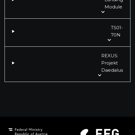
Module
TS01-
70N
REXUS:
Projekt
Daedalus