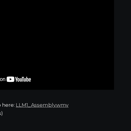
 here:
LLM1_Assembly.wmv
s)