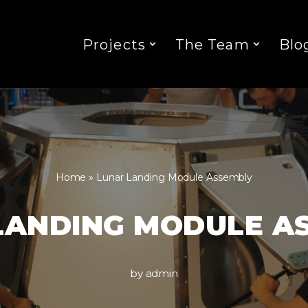
Projects
The Team
Blo
Home
»
Lunar Landing Module Assembly
LANDING MODULE A
by
admin