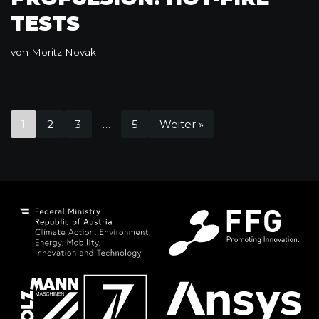
TESTS
von
Moritz Novak
1
2
3
…
5
Weiter »